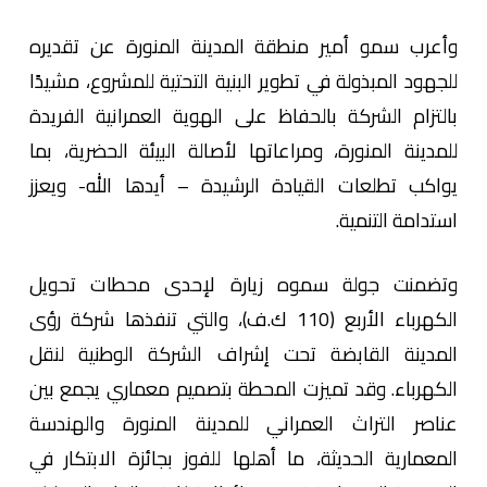
وأعرب سمو أمير منطقة المدينة المنورة عن تقديره
للجهود المبذولة في تطوير البنية التحتية للمشروع، مشيدًا
بالتزام الشركة بالحفاظ على الهوية العمرانية الفريدة
للمدينة المنورة، ومراعاتها لأصالة البيئة الحضرية، بما
يواكب تطلعات القيادة الرشيدة – أيدها الله- ويعزز
استدامة التنمية.
وتضمنت جولة سموه زيارة لإحدى محطات تحويل
الكهرباء الأربع (110 ك.ف)، والتي تنفذها شركة رؤى
المدينة القابضة تحت إشراف الشركة الوطنية لنقل
الكهرباء. وقد تميزت المحطة بتصميم معماري يجمع بين
عناصر التراث العمراني للمدينة المنورة والهندسة
المعمارية الحديثة، ما أهلها للفوز بجائزة الابتكار في