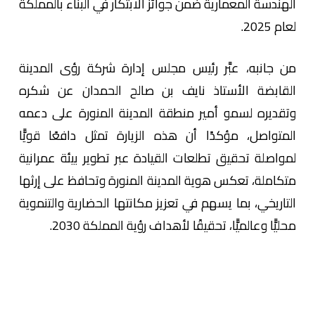
الهندسة المعمارية ضمن جوائز الابتكار في البناء بالمملكة
لعام 2025.
من جانبه، عبَّر رئيس مجلس إدارة شركة رؤى المدينة
القابضة الأستاذ نايف بن صالح الحمدان عن شكره
وتقديره لسمو أمير منطقة المدينة المنورة على دعمه
المتواصل، مؤكدًا أن هذه الزيارة تمثل دافعًا قويًّا
لمواصلة تحقيق تطلعات القيادة عبر تطوير بيئة عمرانية
متكاملة، تعكس هوية المدينة المنورة وتحافظ على إرثها
التاريخي، بما يسهم في تعزيز مكانتها الحضارية والتنموية
محليًّا وعالميًّا، تحقيقًا لأهداف رؤية المملكة 2030.