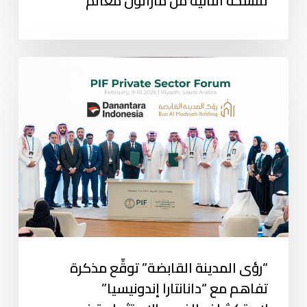
للنسخة الثانية من ماراثون معالم
“رؤى المدينة القابضة” توقِّع مذكرة
تفاهم مع “دانانتارا إندونيسيا”