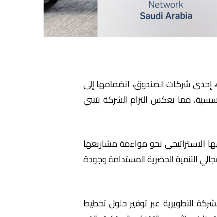
، إحدى شركات الصندوق، انضمامها إلى
ؤسسية، مما يعكس التزام الشركة بتبني
ف شركة حول العالم، ويؤكد توجُّهها الاستراتيجي نحو مواءمة مشاريعها
ولية، بما يسهم في دعم مستهدفات رؤية السعودية 2030، خاصة في مجالي التنمية الحضرية المستدامة وجودة
شركة التطويرية عبر توفير حلول تخطيط