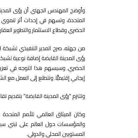
وأوضح المهندس الجهني أن رؤى المدينة
المتحدة، وتسهم في إحداث أثر تنموي مس
الحضري وقطاع الاستثمار والتطوير العقاري
من جهته، صرح المدير التنفيذي لشبكة ال
رؤى المدينة القابضة إضافة نوعية لشبكة
الحضري. وسيسهم هذا التوجه في تعزيز 
إيجابي إقليميًّا. ونتطلع إلى العمل مع ال
وتلتزم “رؤى المدينة القابضة” بتقديم تق
والمؤسسات حول العالم على تبني سي
المستويين المحلي والدولي.