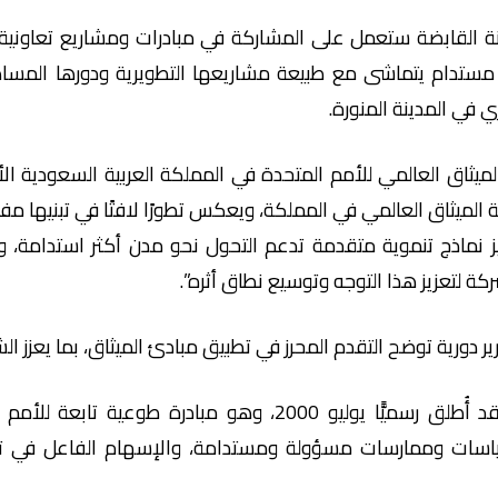
 القابضة ستعمل على المشاركة في مبادرات ومشاريع تعاونية 
تدام يتماشى مع طبيعة مشاريعها التطويرية ودورها المساهم ف
 في المدينة المنورة.
ميثاق العالمي للأمم المتحدة في المملكة العربية السعودية الأس
 الميثاق العالمي في المملكة، ويعكس تطورًا لافتًا في تبنيها م
نماذج تنموية متقدمة تدعم التحول نحو مدن أكثر استدامة، وت
شركة لتعزيز هذا التوجه وتوسيع نطاق أثره”.
ارير دورية توضح التقدم المحرز في تطبيق مبادئ الميثاق، بما يعزز
وكان الميثاق العالمي للأمم المتحدة قد أُطلق رسميًّا يوليو 00
اسات وممارسات مسؤولة ومستدامة، والإسهام الفاعل في تح